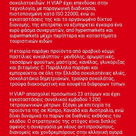
σοκολατοειδών. Η VIAP έχει επενδύσει στην
τεχνολογία, με παραγωγική διαδικασία,
πιστοποιημένη κατά ISO 22000, ενώ οι
εγκαταστάσεις της και το οργανωμένο δίκτυο
διανομής, της επιτρέπει να εξυπηρετεί έγκαιρα ένα
ευρύ φάσμα συνεργατών, από hypermarkets και
supermarkets μέχρι περίπτερα και καταστήματα
τουριστικών ειδών.
Η εταιρία παράγει προϊόντα από αραβικό κόμμι:
παστίλιες ευκαλύπτου - μενθόλης, αρωματικές,
τεσσάρων φρούτων, μαστίχας, κανέλας, γλυκόριζας
και βιταμίνης C. Παράλληλα παράγει και
εμπορεύεται σε όλη την Ελλάδα σοκολατένιες ελιές,
σοκολατάκια δημητριακών, τρούφα σοκολάτας,
τρούφα διακοσμητική και κουφέτα διάφορων τύπων.
Η VIAP απασχολεί προσωπικό 23 ατόμων και έχει
εγκαταστάσεις συνολικού εμβαδού 1.200
τετραγωνικών μέτρων. Εξάγει με επιτυχία τα
προϊόντα της σε Κύπρο, Καναδά και Αυστραλία, ενώ
δίνει δυναμικά το παρών σε διεθνείς εκθέσεις του
κλάδου. Ο στρατηγικός της στόχος είναι διπλός:
αφενός η συνεργασία με νέους αντιπροσώπους,
διανομείς και χονδρεμπόρους στην ελληνική αγορά